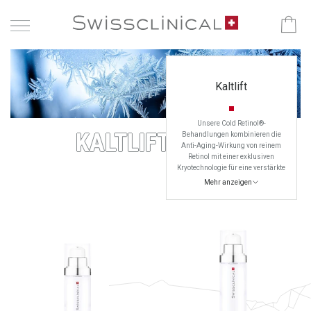
Kaltlift
Unsere Cold Retinol®-
KALTLIFT
Behandlungen kombinieren die
Anti-Aging-Wirkung von reinem
Retinol mit einer exklusiven
Kryotechnologie für eine verstärkte
Wirkung gegen Falten,
Mehr anzeigen
Festigkeitsverlust und einen
fahlen Teint.